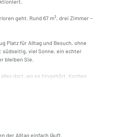
ktioniert.
rloren geht. Rund 67 m², drei Zimmer –
g Platz für Alltag und Besuch, ohne
 südseitig, viel Sonne, ein echter
er bleiben Sie.
 alles dort, wo es hingehört. Kochen
ität. Schlafzimmer, Kinderzimmer,
s. Sie müssen sich hier nicht
ich.
eutlich angenehmer, als man denkt.
 der Alltag einfach läuft.