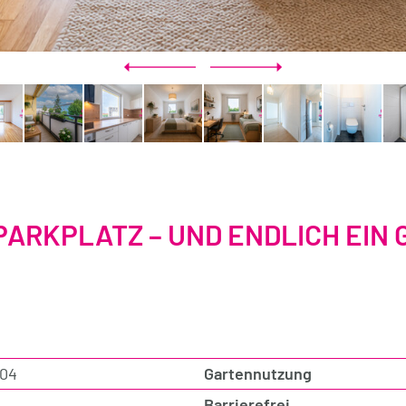
 PARKPLATZ – UND ENDLICH EIN
04
Gartennutzung
Barrierefrei