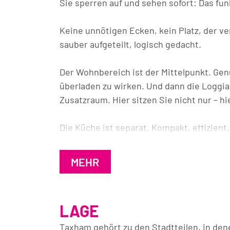
Sie sperren auf und sehen sofort: Das fun
Keine unnötigen Ecken, kein Platz, der ve
sauber aufgeteilt, logisch gedacht.
Der Wohnbereich ist der Mittelpunkt. Genu
überladen zu wirken. Und dann die Loggia:
Zusatzraum. Hier sitzen Sie nicht nur – hi
Die Küche ist separat. Kompakt, effizient,
ohne Umwege.
MEHR
Zwei weitere Zimmer geben Ihnen Flexibil
Homeoffice – oder eine Kombination darau
verbiegen, die Räume machen vieles mögl
LAGE
Bad mit Dusche, WC getrennt. Im Alltag d
Taxham gehört zu den Stadtteilen, in denen