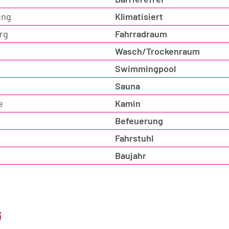
ung
Klimatisiert
rg
Fahrradraum
Wasch/Trockenraum
Swimmingpool
Sauna
e
Kamin
Befeuerung
Fahrstuhl
Baujahr
G