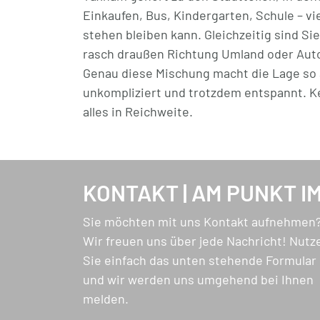
Einkaufen, Bus, Kindergarten, Schule – vie
Dazu kommt, was oft fehlt: Stauraum im Ke
stehen bleiben kann. Gleichzeitig sind Si
Kein Suchen, kein Improvisieren.
rasch draußen Richtung Umland oder Aut
Genau diese Mischung macht die Lage so
Und draußen gibt es noch mehr: ein Geme
unkompliziert und trotzdem entspannt. Ke
nutzen kann – gerade in der Stadt ein klare
alles in Reichweite.
Die Wohnung ist ab sofort verfügbar.
Einziehen, einrichten, fertig.
KONTAKT | AM PUNKT I
Für alle, die eine Wohnung suchen, die ni
Sie möchten mit uns Kontakt aufnehmen
Alltag überzeugt.
Wir freuen uns über jede Nachricht! Nutz
Sie einfach das unten stehende Formular
und wir werden uns umgehend bei Ihnen
melden.