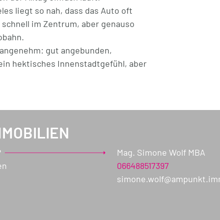
les liegt so nah, dass das Auto oft
ller – und ein zugeordneter Parkplatz.
e schnell im Zentrum, aber genauso
obahn.
 angenehm: gut angebunden,
inschaftsgarten. Grünfläche, die man
in hektisches Innenstadtgefühl, aber
r Vorteil.
MMOBILIEN
cht nur gut aussieht – sondern im
?
Mag. Simone Wolf MBA
en
066488517397
simone.wolf@ampunkt.i