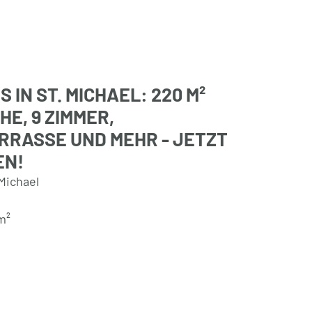
IN ST. MICHAEL: 220 M²
E, 9 ZIMMER,
RASSE UND MEHR - JETZT
EN!
Michael
m²