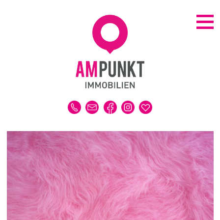
KAUFEN | MIETEN
ALLE IMMOBILIEN
HAUS
WOHNUNG
GRUNDSTÜCK
GEWERBE
DUBAI-IMMOBILIEN
REFERENZEN
MERKLISTE
VERKAUFEN | VERMIETEN
IMMOBILIENBEWERTUNG