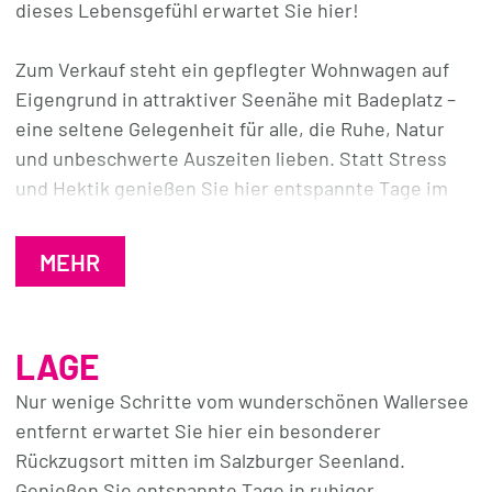
dieses Lebensgefühl erwartet Sie hier!
Zum Verkauf steht ein gepflegter Wohnwagen auf
Eigengrund in attraktiver Seenähe mit Badeplatz –
eine seltene Gelegenheit für alle, die Ruhe, Natur
und unbeschwerte Auszeiten lieben. Statt Stress
und Hektik genießen Sie hier entspannte Tage im
Grünen, gemütliche Sommerabende und echtes
Urlaubsfeeling.
MEHR
Die idyllische Umgebung, die Nähe zum Wasser und
die vielfältigen Freizeitmöglichkeiten rund um den
LAGE
Wallersee machen diesen Platz zu einem perfekten
Rückzugsort für Familien, Naturliebhaber und
Nur wenige Schritte vom wunderschönen Wallersee
Erholungssuchende.
entfernt erwartet Sie hier ein besonderer
Rückzugsort mitten im Salzburger Seenland.
Der Wohnwagen ist gemütlich und sofort nutzbar.
Genießen Sie entspannte Tage in ruhiger