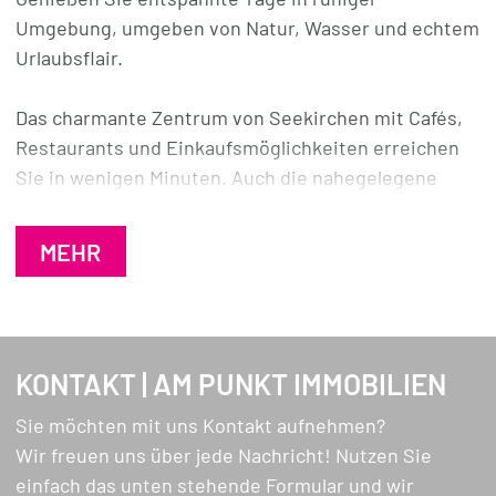
Die liebevoll gestalteten Bereiche schaffen eine
Umgebung, umgeben von Natur, Wasser und echtem
warme Wohlfühlatmosphäre mit charmantem
Urlaubsflair.
Campingflair.
Das charmante Zentrum von Seekirchen mit Cafés,
Ob als Wochenendrefugium, Sommerdomizil oder
Restaurants und Einkaufsmöglichkeiten erreichen
persönlicher Rückzugsort am See – hier können Sie
Sie in wenigen Minuten. Auch die nahegelegene
sofort ankommen und abschalten.
Zughaltestelle sorgt für eine bequeme Anreise –
ideal für spontane Auszeiten ohne Auto.
MEHR
Ein besonderes Highlight: Der Wohnwagen steht auf
Eigengrund – eine echte Seltenheit und ein großer
Ob zur eigenen Erholung oder als Feriendomizil:
Mehrwert gegenüber klassischen Campingplätzen.
Diese Lage verbindet Natur, Ruhe und
Lebensqualität auf besonders charmante Weise.
KONTAKT | AM PUNKT IMMOBILIEN
Sichern Sie sich diesen besonderen Platz am
Wallersee und genießen Sie Ihre freie Zeit dort, wo
Sie möchten mit uns Kontakt aufnehmen?
andere Urlaub machen!
Wir freuen uns über jede Nachricht! Nutzen Sie
einfach das unten stehende Formular und wir