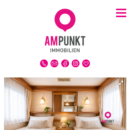
KAUFEN | MIETEN
ALLE IMMOBILIEN
HAUS
WOHNUNG
GRUNDSTÜCK
GEWERBE
DUBAI-IMMOBILIEN
REFERENZEN
MERKLISTE
VERKAUFEN | VERMIETEN
IMMOBILIENBEWERTUNG