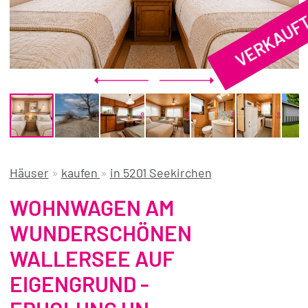
VERKAUF
REFERENZEN
ÜBER UNS
WISSENSWERTES
FÜR KÄUFER
FÜR VERKÄUFER
BLOG
Häuser
»
kaufen
»
in 5201 Seekirchen
WOHNWAGEN AM
WUNDERSCHÖNEN
WALLERSEE AUF
EIGENGRUND -