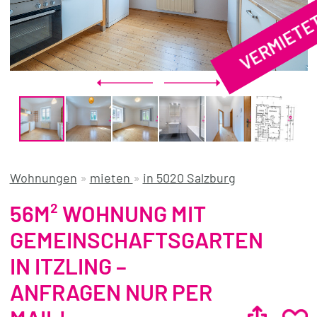
VERMIETE
REFERENZEN
ÜBER UNS
WISSENSWERTES
FÜR KÄUFER
FÜR VERKÄUFER
BLOG
Wohnungen
»
mieten
»
in 5020 Salzburg
56M² WOHNUNG MIT
GEMEINSCHAFTSGARTEN
IN ITZLING –
ANFRAGEN NUR PER