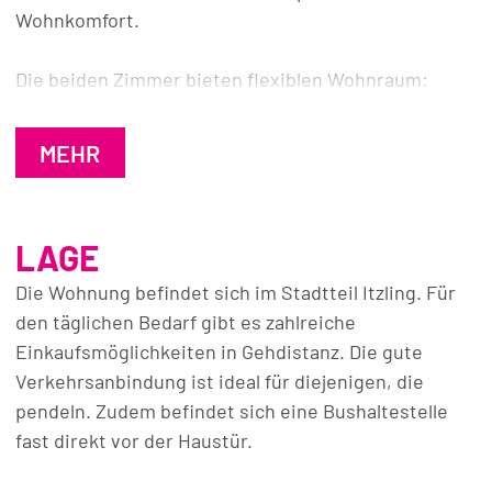
Wohnkomfort.
Die beiden Zimmer bieten flexiblen Wohnraum:
Eines lässt sich ideal als gemütliches Wohnzimmer
einrichten, während das andere perfekt als ruhiges
MEHR
Schlafzimmer dient. Das Badezimmer überzeugt mit
moderner Ausstattung, inklusive Badewanne und
Waschtisch mit Spiegelschrank, ergänzt durch einen
LAGE
nützlichen Waschmaschinenanschluss.
Die Wohnung befindet sich im Stadtteil Itzling. Für
Ein Highlight der Wohnung ist der
den täglichen Bedarf gibt es zahlreiche
Gemeinschaftsgarten!
Einkaufsmöglichkeiten in Gehdistanz. Die gute
Verkehrsanbindung ist ideal für diejenigen, die
Sofort verfügbar und ideal gelegen, bietet diese
pendeln. Zudem befindet sich eine Bushaltestelle
Wohnung im Stadtteil Itzling die perfekte
fast direkt vor der Haustür.
Kombination aus städtischem Leben und Natur.