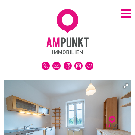
KAUFEN | MIETEN
ALLE IMMOBILIEN
HAUS
WOHNUNG
GRUNDSTÜCK
GEWERBE
DUBAI-IMMOBILIEN
REFERENZEN
MERKLISTE
VERKAUFEN | VERMIETEN
IMMOBILIENBEWERTUNG