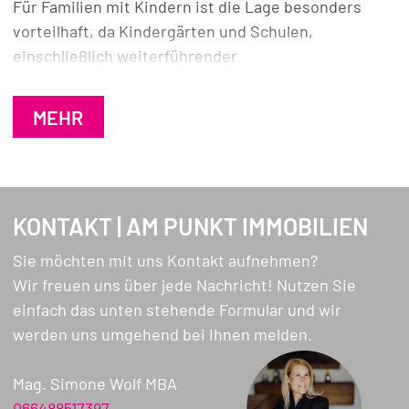
Neugierig? Dann vereinbaren Sie gleich Ihren
Für Familien mit Kindern ist die Lage besonders
persönlichen Besichtigungstermin!
vorteilhaft, da Kindergärten und Schulen,
einschließlich weiterführender
Bildungseinrichtungen, in unmittelbarer Nähe sind.
MEHR
KONTAKT | AM PUNKT IMMOBILIEN
Sie möchten mit uns Kontakt aufnehmen?
Wir freuen uns über jede Nachricht! Nutzen Sie
einfach das unten stehende Formular und wir
werden uns umgehend bei Ihnen melden.
Mag. Simone Wolf MBA
066488517397