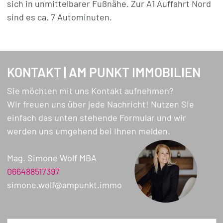
sich in unmittelbarer Fußnähe. Zur A1 Auffahrt Nord
Interesse? Wir freuen uns von Ihnen zu hören!
sind es ca. 7 Autominuten.
KONTAKT | AM PUNKT IMMOBILIEN
Sie möchten mit uns Kontakt aufnehmen?
Wir freuen uns über jede Nachricht! Nutzen Sie
einfach das unten stehende Formular und wir
werden uns umgehend bei Ihnen melden.
Mag. Simone Wolf MBA
066488517397
simone.wolf@ampunkt.immo