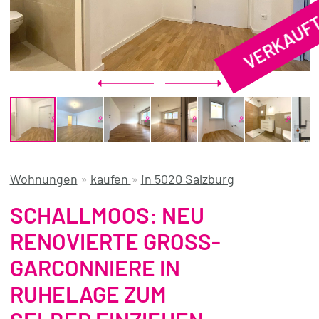
VERKAUF
REFERENZEN
ÜBER UNS
WISSENSWERTES
FÜR KÄUFER
FÜR VERKÄUFER
BLOG
Wohnungen
»
kaufen
»
in 5020 Salzburg
SCHALLMOOS: NEU
RENOVIERTE GROSS-
GARCONNIERE IN
RUHELAGE ZUM