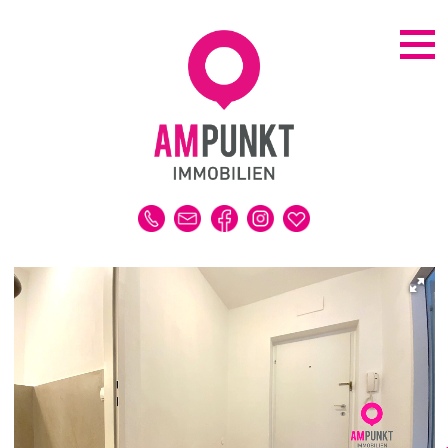
KAUFEN | MIETEN
ALLE IMMOBILIEN
HAUS
WOHNUNG
GRUNDSTÜCK
GEWERBE
DUBAI-IMMOBILIEN
REFERENZEN
MERKLISTE
VERKAUFEN | VERMIETEN
IMMOBILIENBEWERTUNG