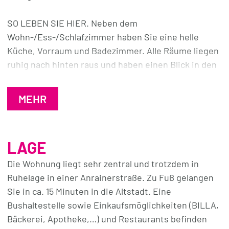
SO LEBEN SIE HIER. Neben dem
Wohn-/Ess-/Schlafzimmer haben Sie eine helle
Küche, Vorraum und Badezimmer. Alle Räume liegen
ruhig nach hinten raus und haben einen Blick in den
ruhigen Innenhof. Die geräumige Küche mit viel
Tageslicht ist ein leerer Raum und wartet auf Ihre
MEHR
Ideen.
Im Bad gibt es ein Dusche mit modernen Fliesen,
LAGE
Waschbecken mit Unterschrank und WC.
Die Waschmaschine findet entweder in der Küche
Die Wohnung liegt sehr zentral und trotzdem in
Platz oder Sie nutzen die Waschküche im Keller.
Ruhelage in einer Anrainerstraße. Zu Fuß gelangen
Sie in ca. 15 Minuten in die Altstadt. Eine
Ihr Auto parken Sie direkt vor dem Haus am
Bushaltestelle sowie Einkaufsmöglichkeiten (BILLA,
allgemeinen Parkplatz.
Bäckerei, Apotheke,…) und Restaurants befinden