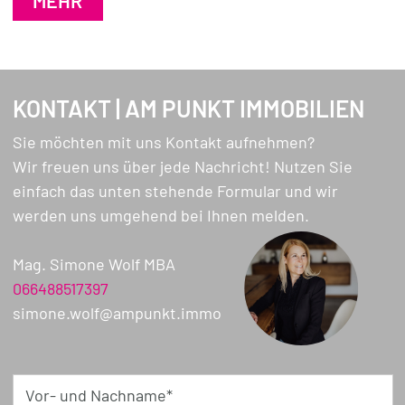
Wir weisen darauf hin, dass zwischen dem
Vermittler und dem Auftraggeber ein
wirtschaftliches Naheverhältnis besteht.
KONTAKT | AM PUNKT IMMOBILIEN
Sie möchten mit uns Kontakt aufnehmen?
Wir freuen uns über jede Nachricht! Nutzen Sie
einfach das unten stehende Formular und wir
werden uns umgehend bei Ihnen melden.
Mag. Simone Wolf MBA
066488517397
simone.wolf@ampunkt.immo
Vor- und Nachname*