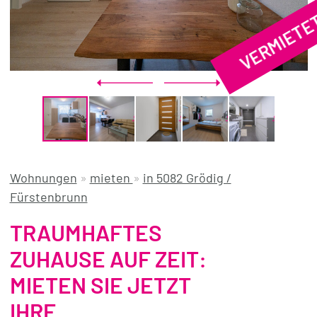
VERMIETE
REFERENZEN
ÜBER UNS
WISSENSWERTES
FÜR KÄUFER
FÜR VERKÄUFER
BLOG
Wohnungen
»
mieten
»
in 5082 Grödig /
Fürstenbrunn
TRAUMHAFTES
ZUHAUSE AUF ZEIT:
MIETEN SIE JETZT
IHRE