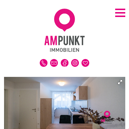
KAUFEN | MIETEN
ALLE IMMOBILIEN
HAUS
WOHNUNG
GRUNDSTÜCK
GEWERBE
DUBAI-IMMOBILIEN
REFERENZEN
MERKLISTE
VERKAUFEN | VERMIETEN
IMMOBILIENBEWERTUNG