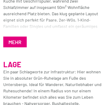
Küche mit Geschirrspüler, während zwei
Schlafzimmer auf insgesamt 50m² Wohnfläche
ausreichend Platz bieten. Das klug geplante Layout
eignet sich perfekt für Paare, 2er-WGs, 1-Kind-
Familien oder Singles und umfasst ein geräumiges
Badezimmer mit Badewanne, WC und
Waschmaschinenanschluss.
MEHR
Als tolles Extra können Sie draußen vor dem Haus
einen kleinen Tisch und zwei Stühle aufstellen. Zwei
LAGE
Stellplätze sind im Mietpreis bereits inbegriffen und
es gibt viel Natur in der Umgebung.
Ein paar Schlagworte zur Infrastruktur: Hier wohnen
Sie in absoluter Grün-Ruhelage am Fuße des
Zögern Sie nicht und vereinbaren Sie am besten
Untersbergs. Ideal für Wanderer, Naturliebhaber und
noch heute einen persönlichen
Ruhesuchende! In einem Radius von nur einem
Besichtigungstermin, um diese Mietwohnung zu
Kilometer befindet sich alles was Sie zum Leben
Ihrem neuen Zuhause zu machen!
brauchen - Nahversorger, Bushaltestelle,