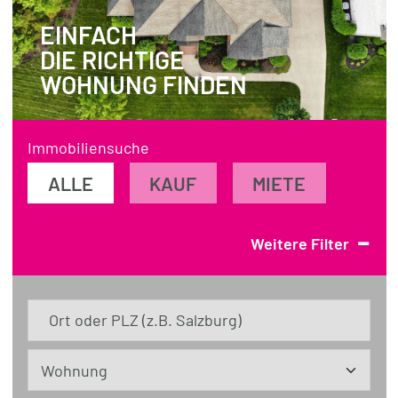
EINFACH
REFERENZEN
DIE RICHTIGE
ÜBER UNS
WOHNUNG FINDEN
WISSENSWERTES
FÜR KÄUFER
Immobiliensuche
FÜR VERKÄUFER
ALLE
KAUF
MIETE
BLOG
-
Weitere Filter
Ort oder PLZ (z.B. Salzburg)