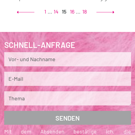
1
...
14
15
16
...
18
SCHNELL-ANFRAGE
Vor- und Nachname
E-Mail
Thema
Mit dem Absenden bestätige ich, die