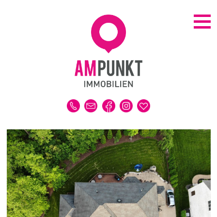
KAUFEN | MIETEN
ALLE IMMOBILIEN
HAUS
WOHNUNG
GRUNDSTÜCK
GEWERBE
DUBAI-IMMOBILIEN
REFERENZEN
MERKLISTE
VERKAUFEN | VERMIETEN
IMMOBILIENBEWERTUNG