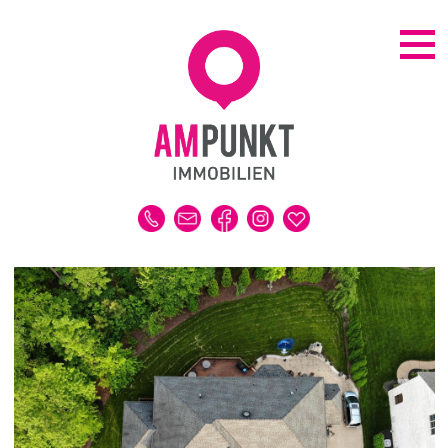
KAUFEN | MIETEN
ALLE IMMOBILIEN
HAUS
WOHNUNG
GRUNDSTÜCK
GEWERBE
DUBAI-IMMOBILIEN
REFERENZEN
MERKLISTE
VERKAUFEN | VERMIETEN
IMMOBILIENBEWERTUNG