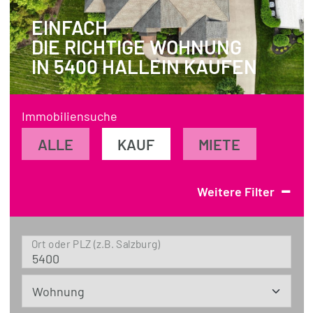
EINFACH
REFERENZEN
DIE RICHTIGE WOHNUNG
ÜBER UNS
IN 5400 HALLEIN KAUFEN
WISSENSWERTES
FÜR KÄUFER
Immobiliensuche
FÜR VERKÄUFER
ALLE
KAUF
MIETE
BLOG
-
Weitere Filter
Ort oder PLZ (z.B. Salzburg)