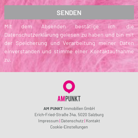
Mit dem Absenden bestätige ich, die
Datenschutzerklärung gelesen zu haben und bin mit
der Speicherung und Verarbeitung meiner Daten
einverstanden und stimme einer Kontaktaufnahme
zu.
AM PUNKT
Immobilien GmbH
Erich-Fried-Straße 34a, 5020 Salzburg
Impressum
|
Datenschutz
|
Kontakt
Cookie-Einstellungen