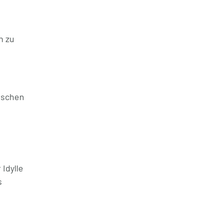
h zu
ischen
Idylle
s