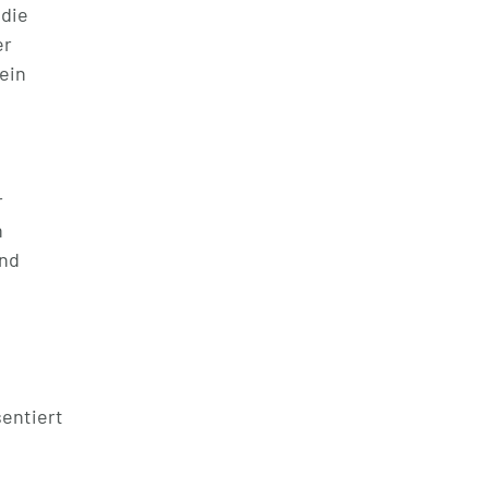
 die
er
 ein
r
n
und
sentiert