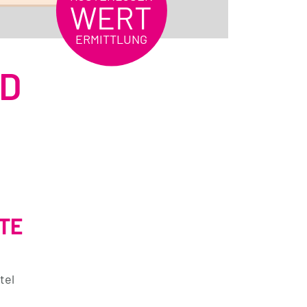
WERT
ERMITTLUNG
ND
TE
tel