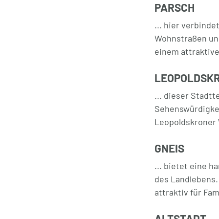
PARSCH
... hier verbinde
Wohnstraßen und
einem attraktive
LEOPOLDSK
... dieser Stadt
Sehenswürdigkei
Leopoldskroner W
GNEIS
... bietet eine 
des Landlebens.
attraktiv für Fam
ALTSTADT