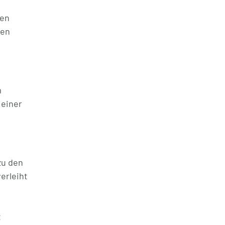
gen
sen
m
 einer
zu den
erleiht
t