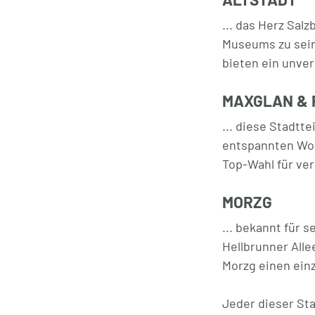
... das Herz Sal
Museums zu sein
bieten ein unve
MAXGLAN & 
... diese Stadtt
entspannten Woh
Top-Wahl für ve
MORZG
... bekannt für 
Hellbrunner Alle
Morzg einen einz
Jeder dieser Sta