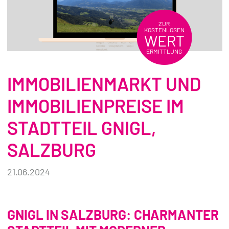
REFERENZEN
ZUR
KOSTENLOSEN
WERT
ÜBER UNS
ERMITTLUNG
WISSENSWERTES
IMMOBILIENMARKT UND
FÜR KÄUFER
IMMOBILIENPREISE IM
FÜR VERKÄUFER
STADTTEIL GNIGL,
BLOG
SALZBURG
21.06.2024
GNIGL IN SALZBURG: CHARMANTER