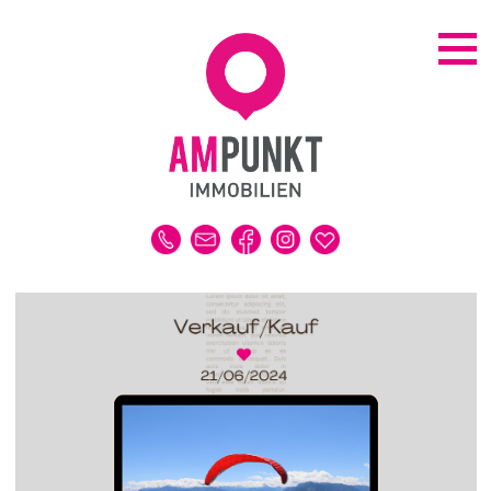
KAUFEN | MIETEN
ALLE IMMOBILIEN
HAUS
WOHNUNG
GRUNDSTÜCK
GEWERBE
DUBAI-IMMOBILIEN
REFERENZEN
MERKLISTE
VERKAUFEN | VERMIETEN
IMMOBILIENBEWERTUNG