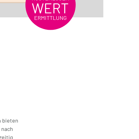
WERT
ERMITTLUNG
 bieten
 nach
eitig