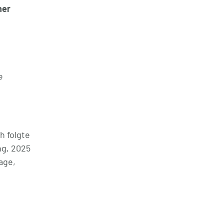
her
e
h folgte
ng, 2025
age,