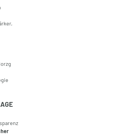
n
ärker,
n
Morzg
egie
LAGE
n
nsparenz
cher