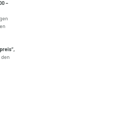
00 –
egen
gen
preis“,
 den