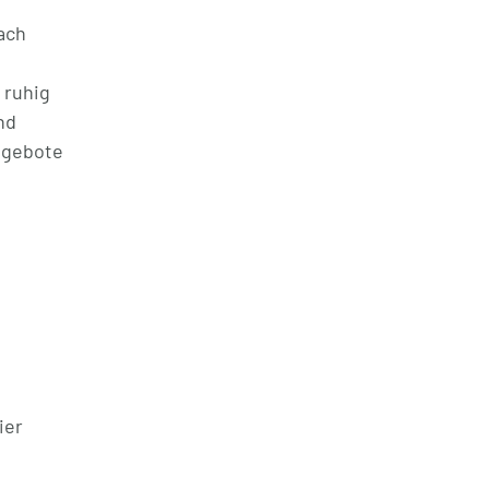
ach
 ruhig
nd
Angebote
ier