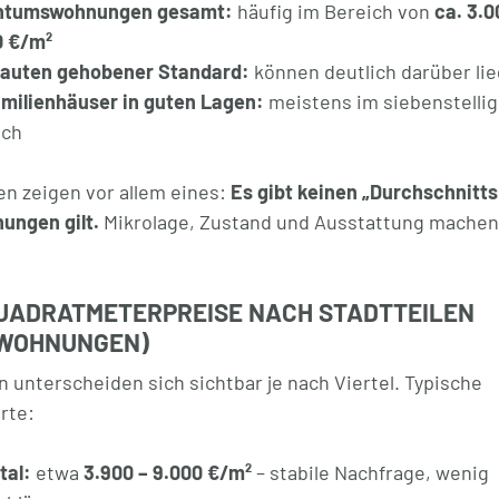
ntumswohnungen gesamt:
häufig im Bereich von
ca. 3.0
0 €/m²
auten gehobener Standard:
können deutlich darüber li
amilienhäuser in guten Lagen:
meistens im siebenstelli
ich
en zeigen vor allem eines:
Es gibt keinen „Durchschnitts
nungen gilt.
Mikrolage, Zustand und Ausstattung machen
UADRATMETERPREISE NACH STADTTEILEN
SWOHNUNGEN)
 unterscheiden sich sichtbar je nach Viertel. Typische
rte:
tal:
etwa
3.900 – 9.000 €/m²
– stabile Nachfrage, wenig