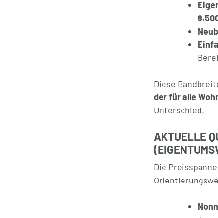
Eige
8.50
Neub
Einf
Bere
Diese Bandbreit
der für alle Woh
Unterschied.
AKTUELLE Q
(EIGENTUM
Die Preisspannen
Orientierungswe
Nonn