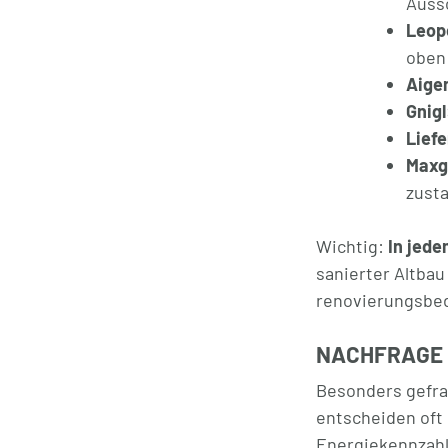
Auss
Leop
oben
Aige
Gnigl
Liefe
Maxg
zust
Wichtig:
In jede
sanierter Altbau
renovierungsbed
NACHFRAGE
Besonders gefrag
entscheiden oft 
Energiekennzahl