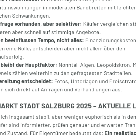
ntumswohnungen in moderaten Bandbreiten mit leichte
lichen Schwankungen.
rage vorhanden, aber selektiver:
Käufer vergleichen st
eren aber schnell auf stimmige Angebote.
n beeinflussen Tempo, nicht alles:
Finanzierungskoste
en eine Rolle, entscheiden aber nicht allein über den
ufserfolg.
bleibt der Hauptfaktor:
Nonntal, Aigen, Leopoldskron, 
neis zählen weiterhin zu den gefragtesten Stadtteilen.
ereitung entscheidet:
Fotos, Unterlagen und Preisstrat
n sich direkt auf Anfragen und Verhandlungen aus.
MARKT STADT SALZBURG 2025 – AKTUELLE 
sich insgesamt stabil, aber weniger euphorisch als in de
fer sind informierter, prüfen genauer und erwarten Tra
und Zustand. Für Eigentümer bedeutet das:
Ein realistis