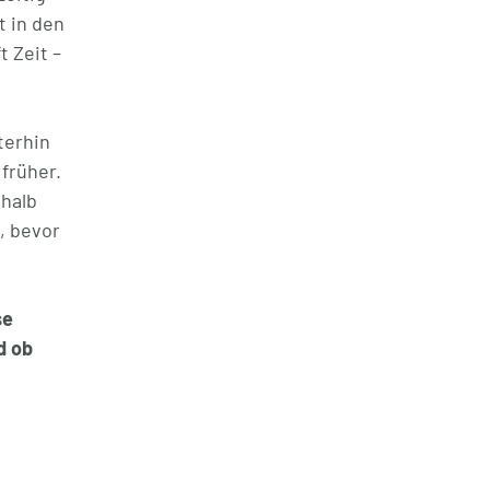
t in den
t Zeit –
terhin
früher.
shalb
, bevor
se
d ob