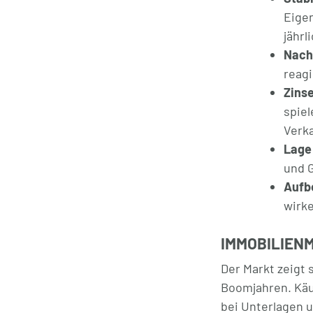
Eige
jähr
Nachf
reagi
Zinse
spiel
Verka
Lage 
und G
Aufb
wirke
IMMOBILIEN
Der Markt zeigt 
Boomjahren. Käu
bei Unterlagen 