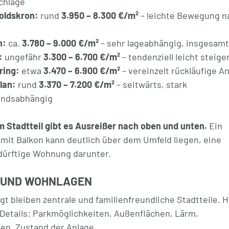
chläge
oldskron:
rund
3.950 – 8.300 €/m²
– leichte Bewegung n
n:
ca.
3.780 – 9.000 €/m²
– sehr lageabhängig, insgesamt
:
ungefähr
3.300 – 6.700 €/m²
– tendenziell leicht steige
ring:
etwa
3.470 – 6.900 €/m²
– vereinzelt rückläufige 
lan:
rund
3.370 – 7.200 €/m²
– seitwärts, stark
andsabhängig
m Stadtteil gibt es Ausreißer nach oben und unten.
Ein
 mit Balkon kann deutlich über dem Umfeld liegen, eine
ürftige Wohnung darunter.
 UND WOHNLAGEN
t bleiben zentrale und familienfreundliche Stadtteile. H
Details: Parkmöglichkeiten, Außenflächen, Lärm,
en, Zustand der Anlage.