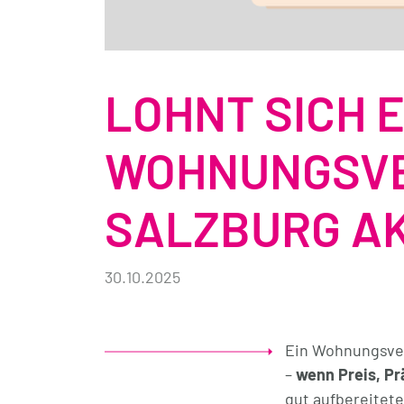
LOHNT SICH E
WOHNUNGSVE
SALZBURG A
30.10.2025
Ein Wohnungsver
–
wenn Preis, P
gut aufbereitet