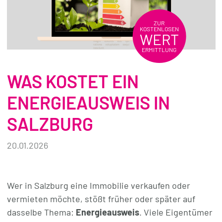
REFERENZEN
ZUR
KOSTENLOSEN
WERT
ÜBER UNS
ERMITTLUNG
WISSENSWERTES
WAS KOSTET EIN
FÜR KÄUFER
ENERGIEAUSWEIS IN
FÜR VERKÄUFER
SALZBURG
BLOG
20.01.2026
Wer in Salzburg eine Immobilie verkaufen oder
vermieten möchte, stößt früher oder später auf
dasselbe Thema:
Energieausweis
. Viele Eigentümer