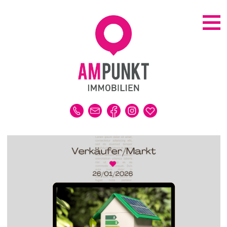
KAUFEN | MIETEN
ALLE IMMOBILIEN
HAUS
WOHNUNG
GRUNDSTÜCK
GEWERBE
DUBAI-IMMOBILIEN
REFERENZEN
MERKLISTE
VERKAUFEN | VERMIETEN
IMMOBILIENBEWERTUNG