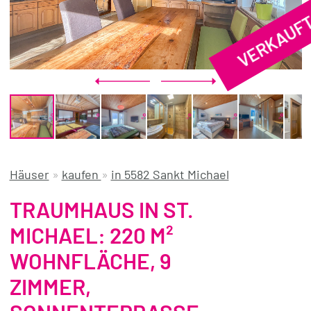
VERKAUF
REFERENZEN
ÜBER UNS
WISSENSWERTES
FÜR KÄUFER
FÜR VERKÄUFER
BLOG
Häuser
»
kaufen
»
in 5582 Sankt Michael
TRAUMHAUS IN ST.
MICHAEL: 220 M²
WOHNFLÄCHE, 9
ZIMMER,