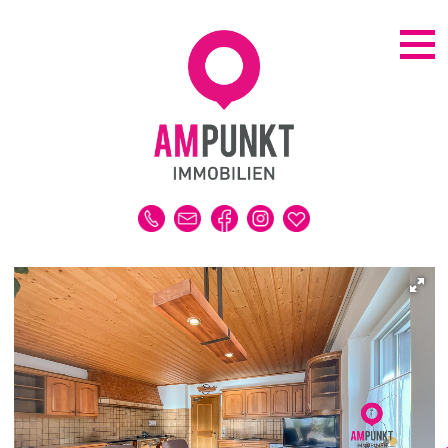
KAUFEN | MIETEN
ALLE IMMOBILIEN
HAUS
WOHNUNG
GRUNDSTÜCK
GEWERBE
DUBAI-IMMOBILIEN
REFERENZEN
MERKLISTE
VERKAUFEN | VERMIETEN
IMMOBILIENBEWERTUNG