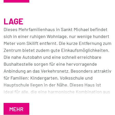
Nähe zum Haus befindet sich das Skigebiet Großeck
Speiereck, perfekt für Outdoorliebhaber. Im voll
ausgebauten Kellergeschoss bietet eine
LAGE
Einlegerwohnung mit einem Wohn-/Essbereich und
einem Schlafzimmer zusätzlichen Wohnraum.
Dieses Mehrfamilienhaus in Sankt Michael befindet
sich in einer ruhigen Wohnlage, nur wenige hundert
Das Haus verfügt über eine Doppelgarage, die einen
Meter vom Skilift entfernt. Die kurze Entfernung zum
direkten Zugang ins Innere ermöglicht. Der Garten
Zentrum bietet zudem gute Einkaufsmöglichkeiten.
präsentiert sich als kreativer Freiraum.
Die nahe Autobahn und eine schnell erreichbare
Bushaltestelle sorgen für eine hervorragende
Willkommen in einem einladenden Zuhause, wo sich
Anbindung an das Verkehrsnetz. Besonders attraktiv
Ihre Wohnträume entfalten. Vereinbaren Sie noch
für Familien: Kindergarten, Volksschule und
heute einen Besichtigungstermin, um die Details
Hauptschule liegen in der Nähe. Dieses Haus ist
und den Charme dieses herausragenden Angebots
ideal für alle, die eine harmonische Kombination aus
selbst zu erleben!
Ruhe, guter Infrastruktur und schnellem Zugang zu
Wintersportmöglichkeiten suchen.
MEHR