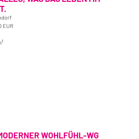
T.
ndorf
0 EUR
m²
 MODERNER WOHLFÜHL-WG