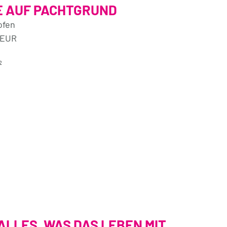
 AUF PACHTGRUND
ofen
 EUR
²
 ALLES, WAS DAS LEBEN MIT