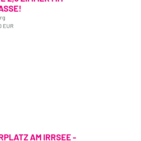
ASSE!
urg
0 EUR
RPLATZ AM IRRSEE -