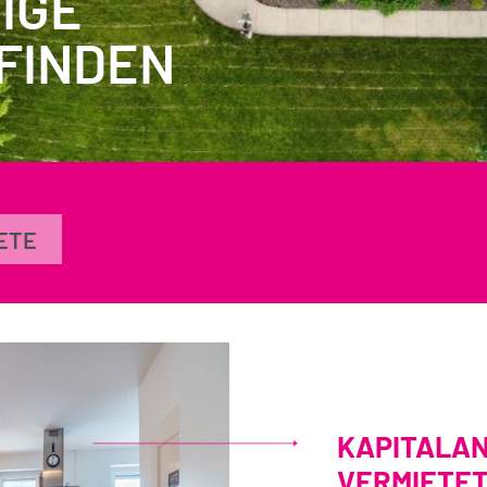
IGE
FINDEN
ETE
KAPITALAN
VERMIETETE