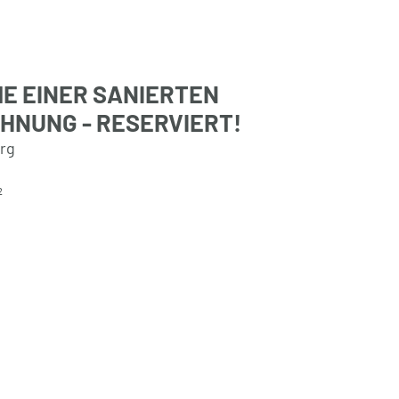
E EINER SANIERTEN
NUNG - RESERVIERT!
urg
²