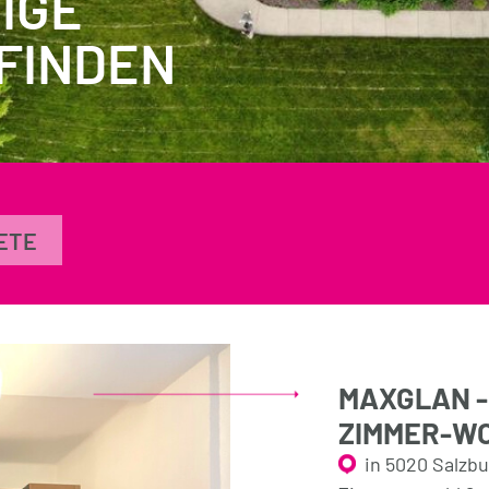
IGE
FINDEN
ETE
MAXGLAN -
ZIMMER-WO
in 5020 Salzb