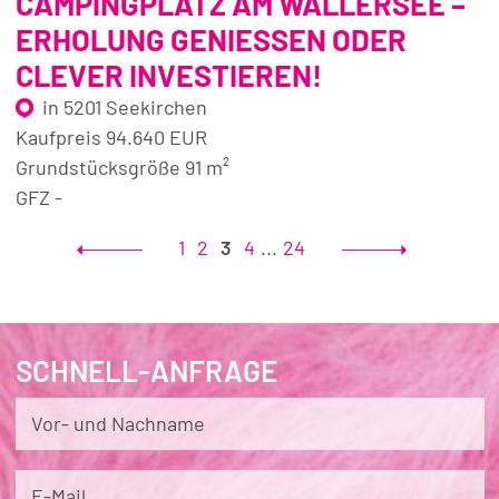
CAMPINGPLATZ AM WALLERSEE –
ERHOLUNG GENIESSEN ODER C
LEVER INVESTIEREN!
in 5201 Seekirchen
Kaufpreis 94.640 EUR
Grundstücksgröße 91 m²
GFZ -
1
2
3
4
...
24
SCHNELL-ANFRAGE
Vor- und Nachname
E-Mail