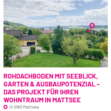
ROHDACHBODEN MIT SEEBLICK,
GARTEN & AUSBAUPOTENZIAL –
DAS PROJEKT FÜR IHREN
WOHNTRAUM IN MATTSEE
in 5163 Mattsee