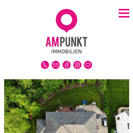
KAUFEN | MIETEN
ALLE IMMOBILIEN
HAUS
WOHNUNG
GRUNDSTÜCK
GEWERBE
DUBAI-IMMOBILIEN
REFERENZEN
MERKLISTE
VERKAUFEN | VERMIETEN
IMMOBILIENBEWERTUNG