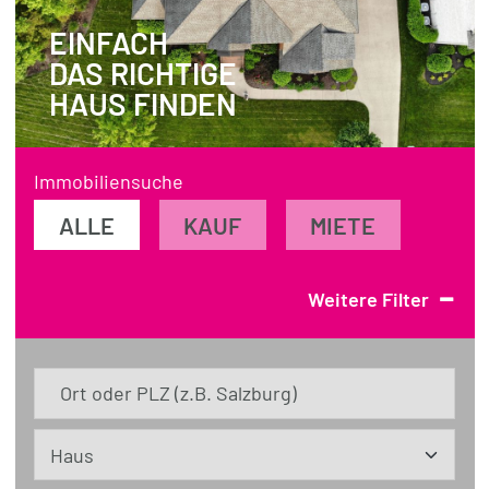
EINFACH
REFERENZEN
DAS RICHTIGE
ÜBER UNS
HAUS FINDEN
WISSENSWERTES
FÜR KÄUFER
Immobiliensuche
FÜR VERKÄUFER
ALLE
KAUF
MIETE
BLOG
-
Weitere Filter
Ort oder PLZ (z.B. Salzburg)