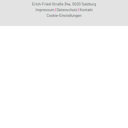
Erich-Fried-Straße 34a, 5020 Salzburg
Impressum
|
Datenschutz
|
Kontakt
Cookie-Einstellungen