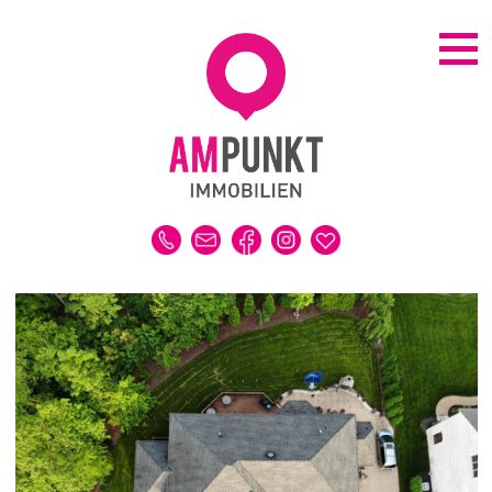
KAUFEN | MIETEN
ALLE IMMOBILIEN
HAUS
WOHNUNG
GRUNDSTÜCK
GEWERBE
DUBAI-IMMOBILIEN
REFERENZEN
MERKLISTE
VERKAUFEN | VERMIETEN
IMMOBILIENBEWERTUNG